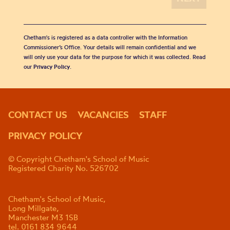
Chetham's is registered as a data controller with the Information
Commissioner’s Office. Your details will remain confidential and we
will only use your data for the purpose for which it was collected. Read
our
Privacy Policy
.
CONTACT US
VACANCIES
STAFF
PRIVACY POLICY
© Copyright Chetham's School of Music
Registered Charity No. 526702
Chetham's School of Music,
Long Millgate,
Manchester M3 1SB
tel. 0161 834 9644