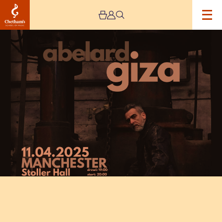
Image
Abelard
Giza,
Janusz
Pietruszka
and
Kuba
Śliwka