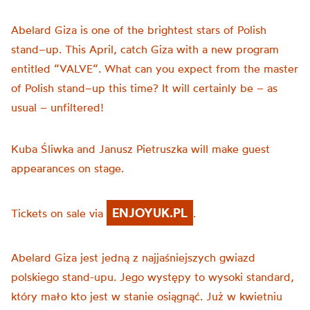
Abelard
Giza
is
one
of
the
brightest
stars
of
Polish
stand
–
up
.
This
April
, catch
Giza
with
a
new
program
entitled
“
VALVE
“.
What
can
you
expect
from
the
master
of
Polish
stand
–
up
this
time
?
It
will
certainly
be
–
as
usual
–
unfiltered
!
Kuba
Śliwka
and
Janusz
Pietruszka
will
make
guest
appearances
on
stage
.
ENJOYUK.PL
Tickets on sale via
.
Abelard Giza jest jedną z najjaśniejszych gwiazd
polskiego stand-upu. Jego występy to wysoki standard,
który mało kto jest w stanie osiągnąć. Już w kwietniu