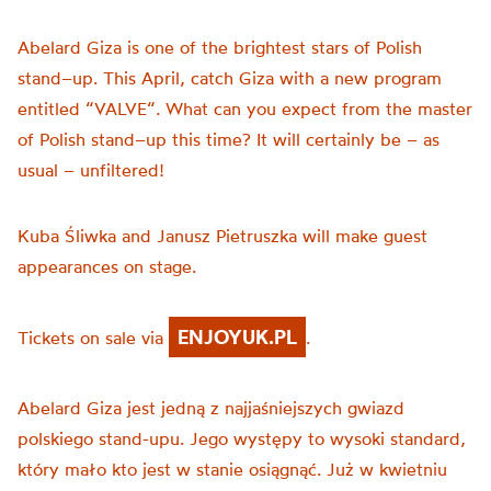
Abelard
Giza
is
one
of
the
brightest
stars
of
Polish
stand
–
up
.
This
April
, catch
Giza
with
a
new
program
entitled
“
VALVE
“.
What
can
you
expect
from
the
master
of
Polish
stand
–
up
this
time
?
It
will
certainly
be
–
as
usual
–
unfiltered
!
Kuba
Śliwka
and
Janusz
Pietruszka
will
make
guest
appearances
on
stage
.
ENJOYUK.PL
Tickets on sale via
.
Abelard Giza jest jedną z najjaśniejszych gwiazd
polskiego stand-upu. Jego występy to wysoki standard,
który mało kto jest w stanie osiągnąć. Już w kwietniu