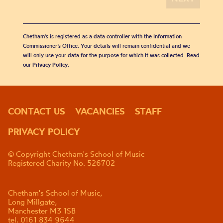
Chetham's is registered as a data controller with the Information
Commissioner’s Office. Your details will remain confidential and we
will only use your data for the purpose for which it was collected. Read
our
Privacy Policy
.
CONTACT US
VACANCIES
STAFF
PRIVACY POLICY
© Copyright Chetham's School of Music
Registered Charity No. 526702
Chetham's School of Music,
Long Millgate,
Manchester M3 1SB
tel. 0161 834 9644