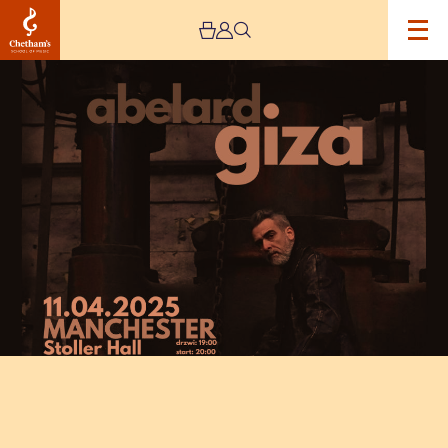
Image
Abelard
Giza,
Janusz
Pietruszka
and
Kuba
Śliwka